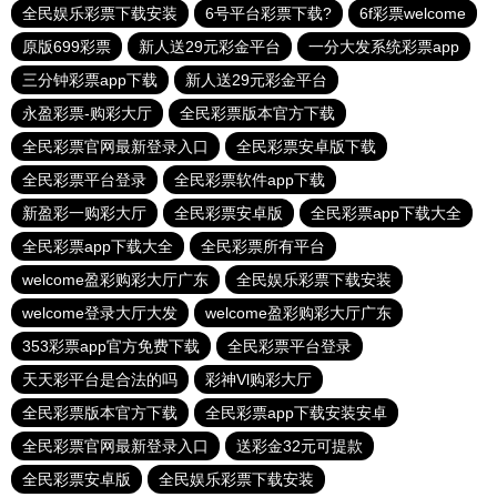
全民娱乐彩票下载安装
6号平台彩票下载?
6f彩票welcome
原版699彩票
新人送29元彩金平台
一分大发系统彩票app
三分钟彩票app下载
新人送29元彩金平台
永盈彩票-购彩大厅
全民彩票版本官方下载
全民彩票官网最新登录入口
全民彩票安卓版下载
全民彩票平台登录
全民彩票软件app下载
新盈彩一购彩大厅
全民彩票安卓版
全民彩票app下载大全
全民彩票app下载大全
全民彩票所有平台
welcome盈彩购彩大厅广东
全民娱乐彩票下载安装
welcome登录大厅大发
welcome盈彩购彩大厅广东
353彩票app官方免费下载
全民彩票平台登录
天天彩平台是合法的吗
彩神Vl购彩大厅
全民彩票版本官方下载
全民彩票app下载安装安卓
全民彩票官网最新登录入口
送彩金32元可提款
全民彩票安卓版
全民娱乐彩票下载安装