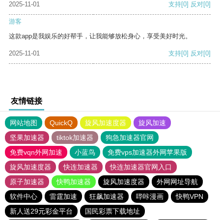
2025-11-01
支持
[0]
反对
[0]
游客
这款app是我娱乐的好帮手，让我能够放松身心，享受美好时光。
2025-11-01
支持
[0]
反对
[0]
友情链接
网站地图
QuickQ
旋风加速度器
旋风加速
坚果加速器
tiktok加速器
狗急加速器官网
免费vqn外网加速
小蓝鸟
免费vps加速器外网苹果版
旋风加速度器
快连加速器
快连加速器官网入口
原子加速器
快鸭加速器
旋风加速度器
外网网址导航
软件中心
雷霆加速
狂飙加速器
哔咔漫画
快鸭VPN
新人送29元彩金平台
国民彩票下载地址