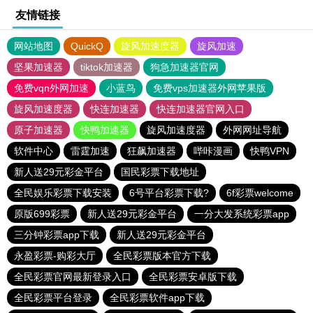
友情链接
网站地图
QuickQ
旋风加速度器
旋风加速
坚果加速器
tiktok加速器
狗急加速器官网
免费vqn外网加速
小蓝鸟
免费vps加速器外网苹果版
旋风加速度器
快连加速器
快连加速器官网入口
原子加速器
快鸭加速器
旋风加速度器
外网网址导航
软件中心
雷霆加速
狂飙加速器
哔咔漫画
快鸭VPN
新人送29元彩金平台
国民彩票下载地址
全民娱乐彩票下载安装
6号平台彩票下载?
6f彩票welcome
原版699彩票
新人送29元彩金平台
一分大发系统彩票app
三分钟彩票app下载
新人送29元彩金平台
永盈彩票-购彩大厅
全民彩票版本官方下载
全民彩票官网最新登录入口
全民彩票安卓版下载
全民彩票平台登录
全民彩票软件app下载