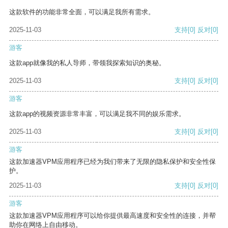
这款软件的功能非常全面，可以满足我所有需求。
2025-11-03
支持
[0]
反对
[0]
游客
这款app就像我的私人导师，带领我探索知识的奥秘。
2025-11-03
支持
[0]
反对
[0]
游客
这款app的视频资源非常丰富，可以满足我不同的娱乐需求。
2025-11-03
支持
[0]
反对
[0]
游客
这款加速器VPM应用程序已经为我们带来了无限的隐私保护和安全性保
护。
2025-11-03
支持
[0]
反对
[0]
游客
这款加速器VPM应用程序可以给你提供最高速度和安全性的连接，并帮
助你在网络上自由移动。