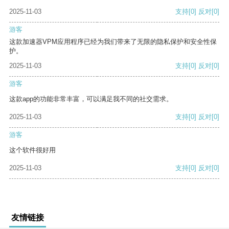
2025-11-03
支持
[0]
反对
[0]
游客
这款加速器VPM应用程序已经为我们带来了无限的隐私保护和安全性保
护。
2025-11-03
支持
[0]
反对
[0]
游客
这款app的功能非常丰富，可以满足我不同的社交需求。
2025-11-03
支持
[0]
反对
[0]
游客
这个软件很好用
2025-11-03
支持
[0]
反对
[0]
友情链接