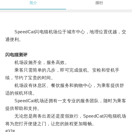
简介
排行
SpeedCat闪电猫机场位于城市中心，地理位置优越，交
通便利。
闪电猫测评
机场设施齐全，服务高效。
乘客只需简单的几步，即可完成值机、安检和登机手
续，节约了宝贵的时间。
机场设有休息区、餐饮服务和购物中心，为乘客提供舒
适的候机环境。
SpeedCat机场还拥有一支专业的服务团队，随时为乘客
提供帮助和支持。
无论您是商务出差还是度假旅行，SpeedCat闪电猫机场
将为您打开便捷之门，让您的旅程更加顺畅。
#37#